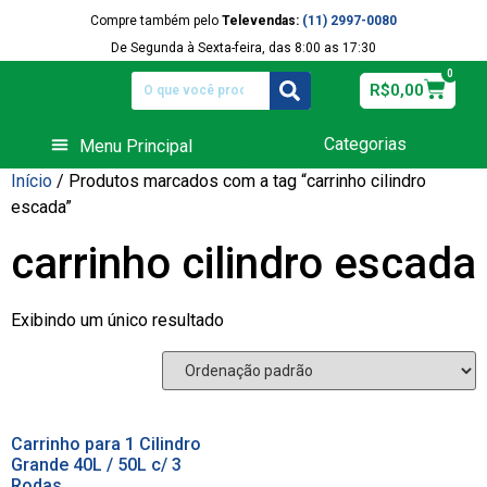
Compre também pelo
Televendas:
(11) 2997-0080
De Segunda à Sexta-feira, das 8:00 as 17:30
0
R$
0,00
Categorias
Equipamentos de Funilaria
Início
/ Produtos marcados com a tag “carrinho cilindro
escada”
carrinho cilindro escada
Exibindo um único resultado
Carrinho para 1 Cilindro
Grande 40L / 50L c/ 3
Rodas