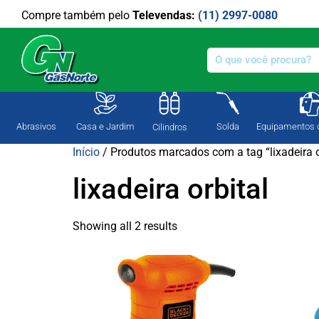
Compre também pelo
Televendas:
(11) 2997-0080
Abrasivos
Casa e Jardim
Solda
Equipamentos 
Cilindros
Início
/ Produtos marcados com a tag “lixadeira o
lixadeira orbital
Showing all 2 results