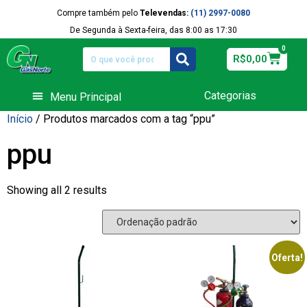
Compre também pelo
Televendas:
(11) 2997-0080
De Segunda à Sexta-feira, das 8:00 as 17:30
0
R$
0,00
Categorias
Equipamentos de Funilaria
Início
/ Produtos marcados com a tag “ppu”
ppu
Showing all 2 results
Oferta!