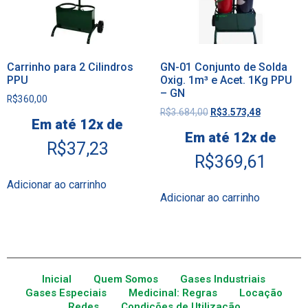
Carrinho para 2 Cilindros
GN-01 Conjunto de Solda
PPU
Oxig. 1m³ e Acet. 1Kg PPU
– GN
R$
360,00
R$
3.684,00
R$
3.573,48
Em até 12x de
Em até 12x de
R$
37,23
R$
369,61
Adicionar ao carrinho
Adicionar ao carrinho
Inicial
Quem Somos
Gases Industriais
Gases Especiais
Medicinal: Regras
Locação
Redes
Condições de Utilização